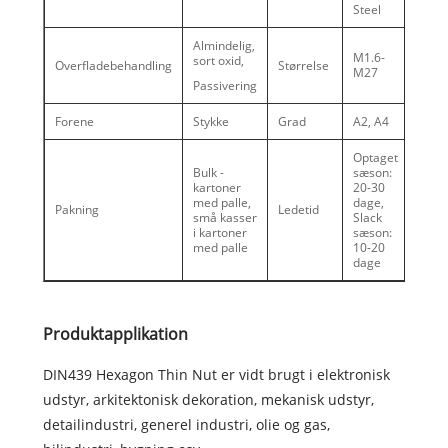
Steel
Almindelig,
M1.6-
sort oxid,
Overfladebehandling
Størrelse
M27
Passivering
Forene
Stykke
Grad
A2, A4
Optaget
Bulk -
sæson:
kartoner
20-30
med palle,
dage,
Pakning
Ledetid
små kasser
Slack
i kartoner
sæson:
med palle
10-20
dage
Produktapplikation
DIN439 Hexagon Thin Nut er vidt brugt i elektronisk
udstyr, arkitektonisk dekoration, mekanisk udstyr,
detailindustri, generel industri, olie og gas,