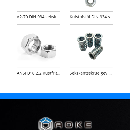
A2-70 DIN 934 sekskantmøtrik
Kulstofstål DIN 934 sekskantmøtrik zinkbelagt
ANSI B18.2.2 Rustfrit stål tung hex møtrik
Sekskantsskrue gevindindsatsmøtrik til træmøbler