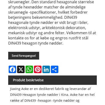
skruenøgler. Den standard hexagonale størrelse
af tynde hexnødder matcher de almindelige
skruenøgle -specifikationer, hvilket forbedrer
betjeningens bekvemmelighed. DIN439
hexagonale tynde nødder er vidt brugt i biler,
elektronisk udstyr, arkitektonisk dekoration,
mekanisk udstyr og andre felter. Velkommen til at
kontakte os for at købe og engros rustfrit stål
DIN439 hexagon tynde nødder.
Send forespørgsel
Facebook
X
WhatsApp
Pinterest
LinkedIn
Share
Produkt beskrivelse
Jiaxing Aoke er en dedikeret fabrik og leverandør af
DIN439 Hexagon tynde nødder i Kina. Aoke har en hel
række af DIN439 -hexagon -tynde nødder og