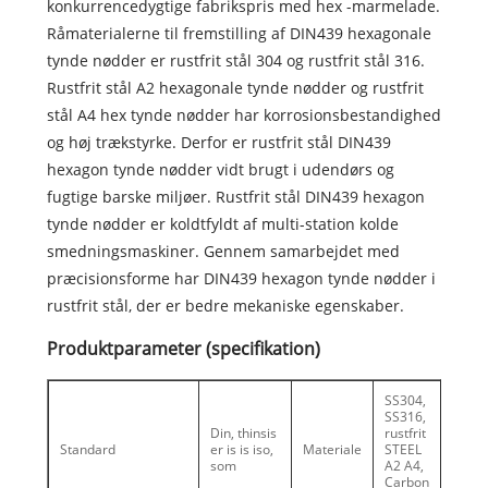
konkurrencedygtige fabrikspris med hex -marmelade.
Råmaterialerne til fremstilling af DIN439 hexagonale
tynde nødder er rustfrit stål 304 og rustfrit stål 316.
Rustfrit stål A2 hexagonale tynde nødder og rustfrit
stål A4 hex tynde nødder har korrosionsbestandighed
og høj trækstyrke. Derfor er rustfrit stål DIN439
hexagon tynde nødder vidt brugt i udendørs og
fugtige barske miljøer. Rustfrit stål DIN439 hexagon
tynde nødder er koldtfyldt af multi-station kolde
smedningsmaskiner. Gennem samarbejdet med
præcisionsforme har DIN439 hexagon tynde nødder i
rustfrit stål, der er bedre mekaniske egenskaber.
Produktparameter (specifikation)
SS304,
SS316,
Din, thinsis
rustfrit
Standard
er is is iso,
Materiale
STEEL
som
A2 A4,
Carbon