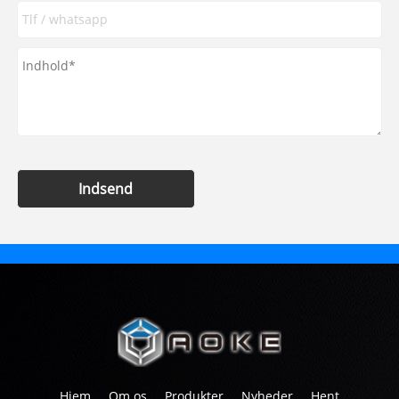
Indsend
Hjem
Om os
Produkter
Nyheder
Hent