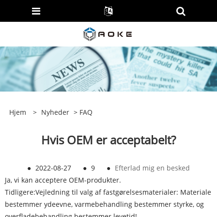
Hjem
>
Nyheder
>
FAQ
Hvis OEM er acceptabelt?
●
2022-08-27
●
9
●
Efterlad mig en besked
Ja, vi kan acceptere OEM-produkter.
Tidligere:
Vejledning til valg af fastgørelsesmaterialer: Materiale
bestemmer ydeevne, varmebehandling bestemmer styrke, og
overfladebehandling bestemmer levetid!