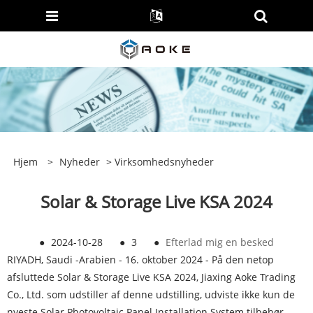
Hjem
>
Nyheder
>
Virksomhedsnyheder
Solar & Storage Live KSA 2024
●
2024-10-28
●
3
●
Efterlad mig en besked
RIYADH, Saudi -Arabien - 16. oktober 2024 - På den netop
afsluttede Solar & Storage Live KSA 2024, Jiaxing Aoke Trading
Co., Ltd. som udstiller af denne udstilling, udviste ikke kun de
nyeste Solar Photovoltaic Panel Installation System tilbehør,