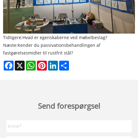
Tidligere:
Hvad er egenskaberne ved møbelbeslag?
Næste:
Kender du passivationsbehandlingen af ​​
fastgørelsesmidler til rustfrit stål?
Facebook
X
WhatsApp
Pinterest
LinkedIn
Share
Send forespørgsel