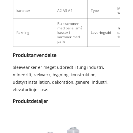
Med
karakter
A2 A3 A4
Type
sekskant
Bulkkartoner
med palle, små
Travl sæs
Pakning
kasser i
Leveringstid
dage, Sla
kartoner med
10-20 da
palle
Produktanvendelse
Sleeveanker er meget udbredt i tung industri,
minedrift, rækværk, bygning, konstruktion,
udstyrsinstallation, dekoration, generel industri,
elevatorlinjer osv.
Produktdetaljer