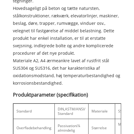
tegninger.
Hovedsageligt på beton og tætte natursten,
stålkonstruktioner, rækværk, elevatorlinjer, maskiner,
beslag, døre, trapper, rumvægge, vinduer osv.,
velegnet til fastgørelse af middel belastning. Dette
produkt har enkel installation, er til at erstatte
svejsning, indlejrede bolte og andre komplicerede
procedurer af det nye produkt.
Materiale A2, A4 ærmeankre lavet af rustfrit stål
SUS304 og SUS316, det har karakteristika af
oxidationsmodstand, høj temperaturbestandighed og
korrosionsbestandighed.
Produktparameter (specifikation)
DIN,ASTM/ANSI/
Standard
Materiale
SS304, S
Standard
M6-M16
Passivationï¼
Overfladebehandling
Størrelse
almindelig