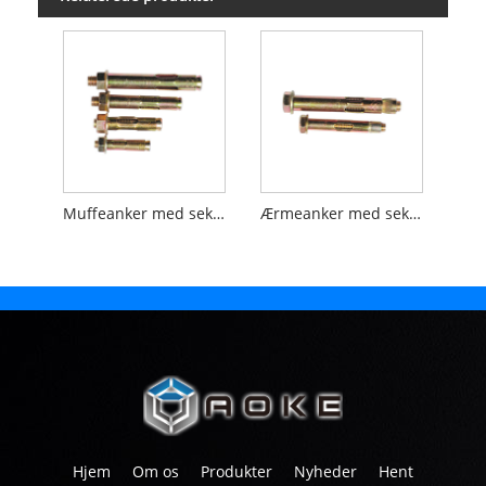
Muffeanker med sekskantflangemøtrik
Ærmeanker med sekskantbolt og skive
Hjem
Om os
Produkter
Nyheder
Hent